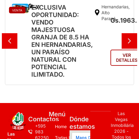
EXCLUSIVA
Hernandarias,
2
4
VENTA
Alto
OPORTUNIDAD:
Paraná
Gs.1963.
VENDO
MAJESTUOSA
GRANJA DE 8.5 HA
EN HERNANDARIAS,
UN PARAÍSO
VER
NATURAL CON
DETALLES
POTENCIAL
ILIMITADO.
Menú
Las
Contactos
Dónde
Vegas
Inmobiliária
estamos
+595
Home
2026 -
983
Las
Todos los
622500
Todas las