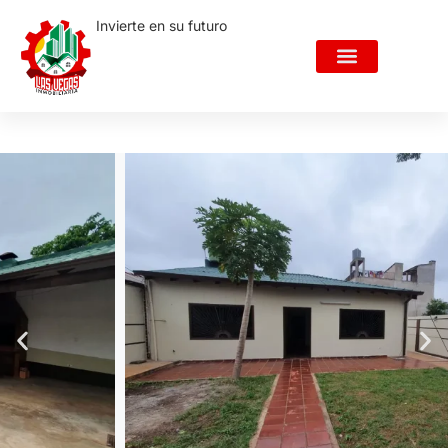
+595 983 622 500
Login
Invierte en su futuro