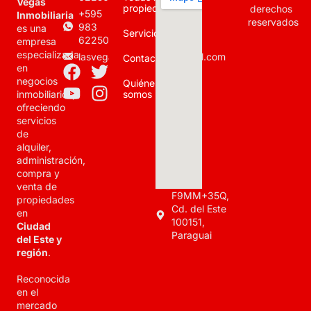
Vegas
propiedades
derechos
+595
Inmobiliaria
reservados
983
es una
Servicios
622500
empresa
especializada
lasvegasinmobiliaria@gmail.com
Contacto
en
negocios
Quiénes
somos
inmobiliarios,
ofreciendo
servicios
de
alquiler,
administración,
compra y
venta de
F9MM+35Q,
propiedades
Cd. del Este
en
100151,
Ciudad
Paraguai
del Este y
región
.
Reconocida
en el
mercado