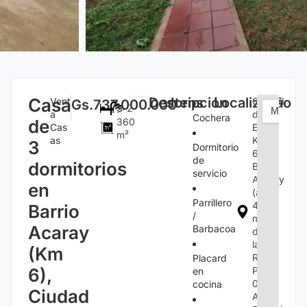
Casa
Descripción
Itens
Localização
Vent
Ciudad
Gs.737.000.000
3
2
a
del
Cochera
de
360
Cas
Este,
m²
as
Km
3
Dormitorio
6,
de
dormitorios
Barrio
servicio
Acaray
en
(a
Parrillero
400
Barrio
/
m
Acaray
Barbacoa
de
la
(Km
Ruta
Placard
6),
PY-
en
02),
cocina
Ciudad
Alto