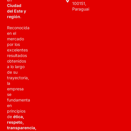
100151,
Ciudad
Paraguai
del Este y
región
.
Reconocida
en el
mercado
por los
excelentes
resultados
obtenidos
a lo largo
de su
trayectoria,
la
empresa
se
fundamenta
en
principios
de
ética,
respeto,
transparencia,