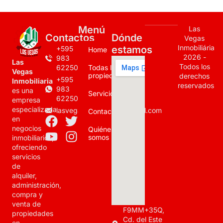
Menú
Las
Contactos
Dónde
Vegas
Inmobiliária
estamos
+595
Home
2026 -
983
Las
Todos los
622500
Todas las
Vegas
propiedades
derechos
+595
Inmobiliaria
reservados
983
es una
Servicios
622500
empresa
especializada
lasvegasinmobiliaria@gmail.com
Contacto
en
negocios
Quiénes
somos
inmobiliarios,
ofreciendo
servicios
de
alquiler,
administración,
compra y
venta de
F9MM+35Q,
propiedades
Cd. del Este
en